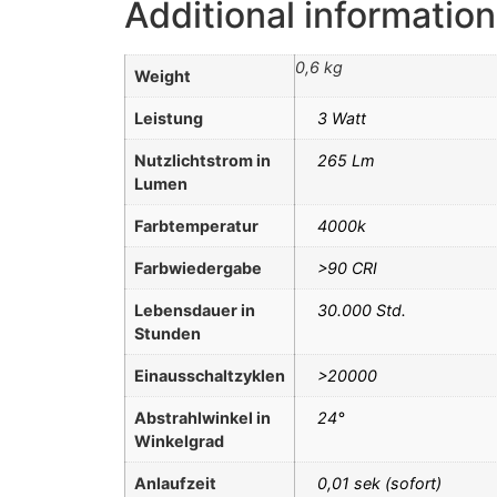
Additional information
0,6 kg
Weight
Leistung
3 Watt
Nutzlichtstrom in
265 Lm
Lumen
Farbtemperatur
4000k
Farbwiedergabe
>90 CRI
Lebensdauer in
30.000 Std.
Stunden
Einausschaltzyklen
>20000
Abstrahlwinkel in
24°
Winkelgrad
Anlaufzeit
0,01 sek (sofort)