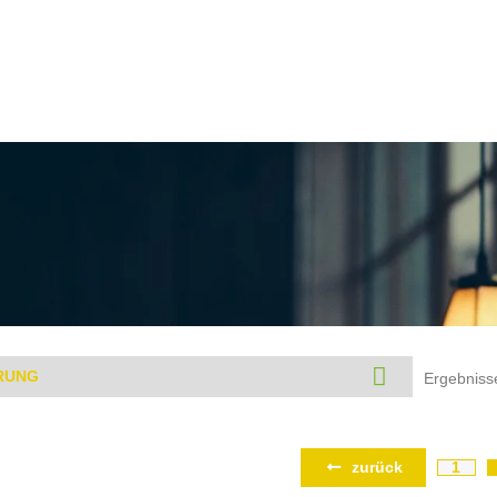
Ergebniss
zurück
1