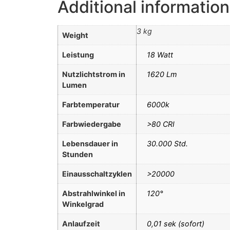
Additional information
3 kg
Weight
Leistung
18 Watt
Nutzlichtstrom in
1620 Lm
Lumen
Farbtemperatur
6000k
Farbwiedergabe
>80 CRI
Lebensdauer in
30.000 Std.
Stunden
Einausschaltzyklen
>20000
Abstrahlwinkel in
120°
Winkelgrad
Anlaufzeit
0,01 sek (sofort)